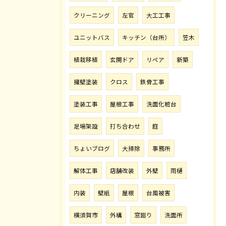
クリーニング
左官
大工工事
ユニットバス
キッチン（台所）
笠木
植栽移植
玄関ドア
リペア
新築
擁壁塗装
クロス
鉄骨工事
塗装工事
屋根工事
洗面化粧台
足場架設
打ち合わせ
庭
ちょいブログ
大掃除
事務所
解体工事
店舗改装
外壁
雨樋
内装
壁紙
屋根
台風被害
横須賀市
外構
窓廻り
洗面所