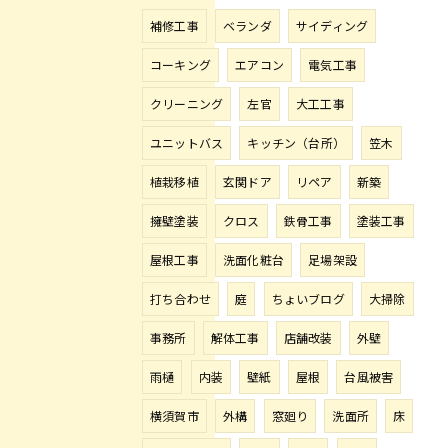
補修工事
ベランダ
サイディング
コーキング
エアコン
電気工事
クリーニング
左官
大工工事
ユニットバス
キッチン（台所）
笠木
植栽移植
玄関ドア
リペア
新築
擁壁塗装
クロス
鉄骨工事
塗装工事
屋根工事
洗面化粧台
足場架設
打ち合わせ
庭
ちょいブログ
大掃除
事務所
解体工事
店舗改装
外壁
雨樋
内装
壁紙
屋根
台風被害
横須賀市
外構
窓廻り
洗面所
床