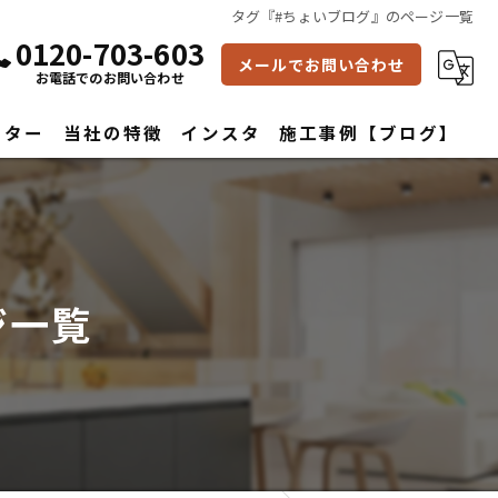
タグ『#ちょいブログ』のページ一覧
0120-703-603
メールでお問い合わせ
お電話でのお問い合わせ
フター
当社の特徴
インスタ
施工事例【ブログ】
雨漏り修理
水回り
ジ一覧
内装
屋根
外壁
改築