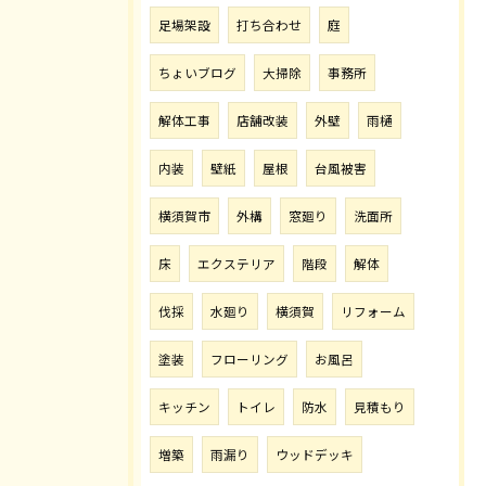
足場架設
打ち合わせ
庭
ちょいブログ
大掃除
事務所
解体工事
店舗改装
外壁
雨樋
内装
壁紙
屋根
台風被害
横須賀市
外構
窓廻り
洗面所
床
エクステリア
階段
解体
伐採
水廻り
横須賀
リフォーム
塗装
フローリング
お風呂
キッチン
トイレ
防水
見積もり
増築
雨漏り
ウッドデッキ