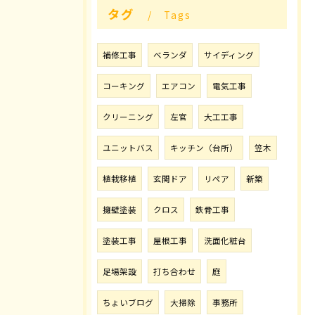
タグ
Tags
補修工事
ベランダ
サイディング
コーキング
エアコン
電気工事
クリーニング
左官
大工工事
ユニットバス
キッチン（台所）
笠木
植栽移植
玄関ドア
リペア
新築
擁壁塗装
クロス
鉄骨工事
塗装工事
屋根工事
洗面化粧台
足場架設
打ち合わせ
庭
ちょいブログ
大掃除
事務所