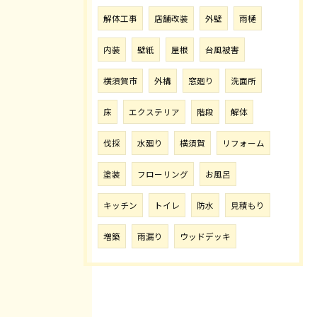
解体工事
店舗改装
外壁
雨樋
内装
壁紙
屋根
台風被害
横須賀市
外構
窓廻り
洗面所
床
エクステリア
階段
解体
伐採
水廻り
横須賀
リフォーム
塗装
フローリング
お風呂
キッチン
トイレ
防水
見積もり
増築
雨漏り
ウッドデッキ