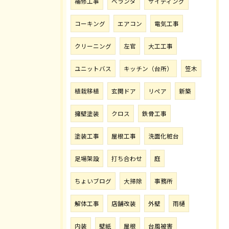
補修工事
ベランダ
サイディング
コーキング
エアコン
電気工事
クリーニング
左官
大工工事
ユニットバス
キッチン（台所）
笠木
植栽移植
玄関ドア
リペア
新築
擁壁塗装
クロス
鉄骨工事
塗装工事
屋根工事
洗面化粧台
足場架設
打ち合わせ
庭
ちょいブログ
大掃除
事務所
解体工事
店舗改装
外壁
雨樋
内装
壁紙
屋根
台風被害