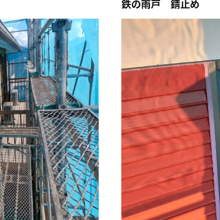
鉄の雨戸 錆止め