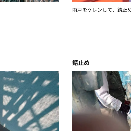
雨戸をケレンして、錆止
錆止め