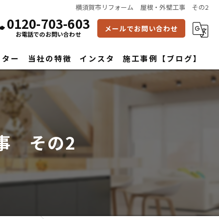
横須賀市リフォーム 屋根・外壁工事 その2
0120-703-603
メールでお問い合わせ
お電話でのお問い合わせ
フター
当社の特徴
インスタ
施工事例【ブログ】
雨漏り修理
水回り
事 その2
内装
屋根
外壁
改築