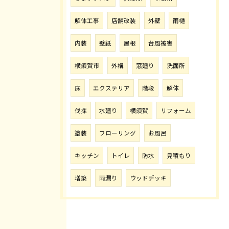
解体工事
店舗改装
外壁
雨樋
内装
壁紙
屋根
台風被害
横須賀市
外構
窓廻り
洗面所
床
エクステリア
階段
解体
伐採
水廻り
横須賀
リフォーム
塗装
フローリング
お風呂
キッチン
トイレ
防水
見積もり
増築
雨漏り
ウッドデッキ