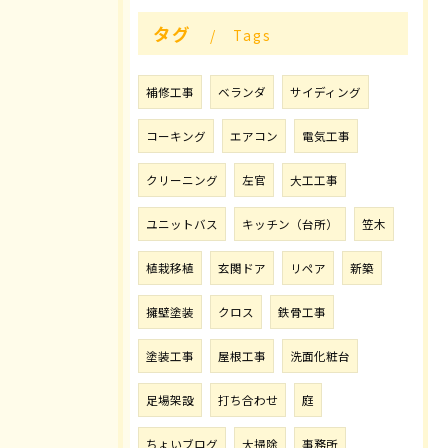
タグ
Tags
補修工事
ベランダ
サイディング
コーキング
エアコン
電気工事
クリーニング
左官
大工工事
ユニットバス
キッチン（台所）
笠木
植栽移植
玄関ドア
リペア
新築
擁壁塗装
クロス
鉄骨工事
塗装工事
屋根工事
洗面化粧台
足場架設
打ち合わせ
庭
ちょいブログ
大掃除
事務所