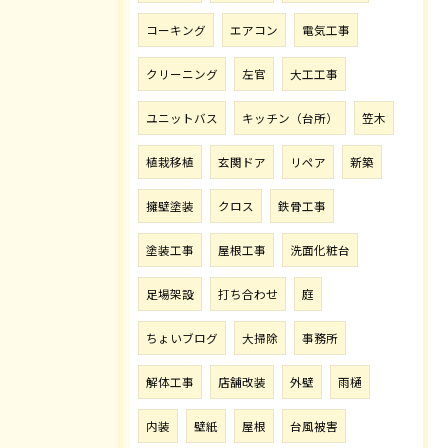
コーキング
エアコン
電気工事
クリーニング
左官
大工工事
ユニットバス
キッチン（台所）
笠木
植栽移植
玄関ドア
リペア
新築
擁壁塗装
クロス
鉄骨工事
塗装工事
屋根工事
洗面化粧台
足場架設
打ち合わせ
庭
ちょいブログ
大掃除
事務所
解体工事
店舗改装
外壁
雨樋
内装
壁紙
屋根
台風被害