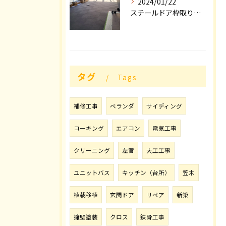
2024/01/22
スチールドア枠取り付け工事順調な滑り出し❗
タグ
Tags
補修工事
ベランダ
サイディング
コーキング
エアコン
電気工事
クリーニング
左官
大工工事
ユニットバス
キッチン（台所）
笠木
植栽移植
玄関ドア
リペア
新築
擁壁塗装
クロス
鉄骨工事