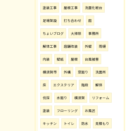
塗装工事
屋根工事
洗面化粧台
足場架設
打ち合わせ
庭
ちょいブログ
大掃除
事務所
解体工事
店舗改装
外壁
雨樋
内装
壁紙
屋根
台風被害
横須賀市
外構
窓廻り
洗面所
床
エクステリア
階段
解体
伐採
水廻り
横須賀
リフォーム
塗装
フローリング
お風呂
キッチン
トイレ
防水
見積もり