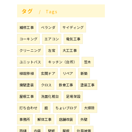
タグ
Tags
補修工事
ベランダ
サイディング
コーキング
エアコン
電気工事
クリーニング
左官
大工工事
ユニットバス
キッチン（台所）
笠木
植栽移植
玄関ドア
リペア
新築
擁壁塗装
クロス
鉄骨工事
塗装工事
屋根工事
洗面化粧台
足場架設
打ち合わせ
庭
ちょいブログ
大掃除
事務所
解体工事
店舗改装
外壁
雨樋
内装
壁紙
屋根
台風被害