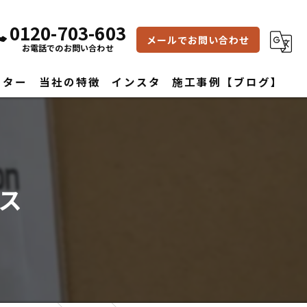
0120-703-603
メールでお問い合わせ
お電話でのお問い合わせ
フター
当社の特徴
インスタ
施工事例【ブログ】
雨漏り修理
水回り
ス
内装
屋根
外壁
改築