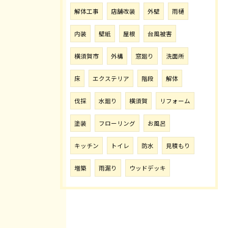
解体工事
店舗改装
外壁
雨樋
内装
壁紙
屋根
台風被害
横須賀市
外構
窓廻り
洗面所
床
エクステリア
階段
解体
伐採
水廻り
横須賀
リフォーム
塗装
フローリング
お風呂
キッチン
トイレ
防水
見積もり
増築
雨漏り
ウッドデッキ