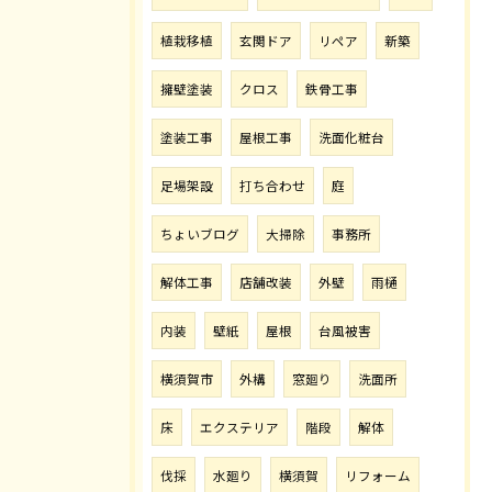
植栽移植
玄関ドア
リペア
新築
擁壁塗装
クロス
鉄骨工事
塗装工事
屋根工事
洗面化粧台
足場架設
打ち合わせ
庭
ちょいブログ
大掃除
事務所
解体工事
店舗改装
外壁
雨樋
内装
壁紙
屋根
台風被害
横須賀市
外構
窓廻り
洗面所
床
エクステリア
階段
解体
伐採
水廻り
横須賀
リフォーム