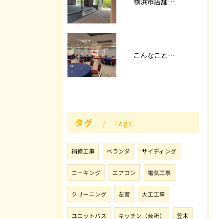
横浜市店舗改装
こんなことやってます！！
タグ
Tags
補修工事
ベランダ
サイディング
コーキング
エアコン
電気工事
クリーニング
左官
大工工事
ユニットバス
キッチン（台所）
笠木