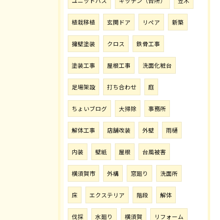
ユニットバス
キッチン（台所）
笠木
植栽移植
玄関ドア
リペア
新築
擁壁塗装
クロス
鉄骨工事
塗装工事
屋根工事
洗面化粧台
足場架設
打ち合わせ
庭
ちょいブログ
大掃除
事務所
解体工事
店舗改装
外壁
雨樋
内装
壁紙
屋根
台風被害
横須賀市
外構
窓廻り
洗面所
床
エクステリア
階段
解体
伐採
水廻り
横須賀
リフォーム