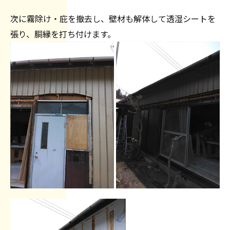
次に霧除け・庇を撤去し、壁材も解体して透湿シートを
張り、胴縁を打ち付けます。