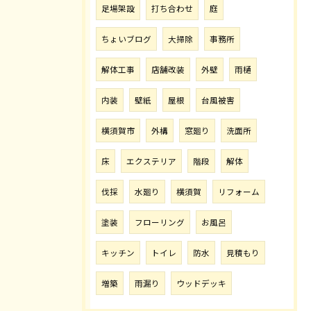
足場架設
打ち合わせ
庭
ちょいブログ
大掃除
事務所
解体工事
店舗改装
外壁
雨樋
内装
壁紙
屋根
台風被害
横須賀市
外構
窓廻り
洗面所
床
エクステリア
階段
解体
伐採
水廻り
横須賀
リフォーム
塗装
フローリング
お風呂
キッチン
トイレ
防水
見積もり
増築
雨漏り
ウッドデッキ