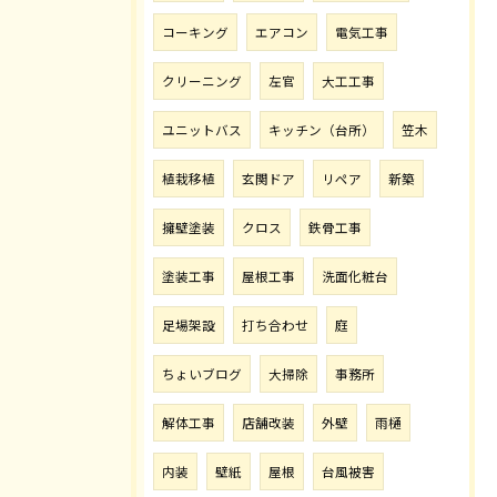
コーキング
エアコン
電気工事
クリーニング
左官
大工工事
ユニットバス
キッチン（台所）
笠木
植栽移植
玄関ドア
リペア
新築
擁壁塗装
クロス
鉄骨工事
塗装工事
屋根工事
洗面化粧台
足場架設
打ち合わせ
庭
ちょいブログ
大掃除
事務所
解体工事
店舗改装
外壁
雨樋
内装
壁紙
屋根
台風被害