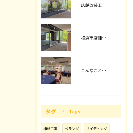
店舗改装工事パート2
横浜市店舗改装
こんなことやってます！！
タグ
Tags
補修工事
ベランダ
サイディング