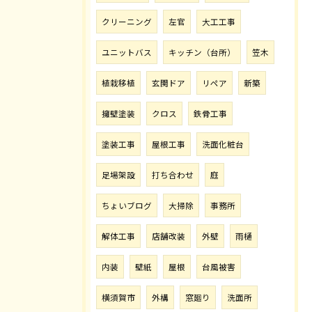
クリーニング
左官
大工工事
ユニットバス
キッチン（台所）
笠木
植栽移植
玄関ドア
リペア
新築
擁壁塗装
クロス
鉄骨工事
塗装工事
屋根工事
洗面化粧台
足場架設
打ち合わせ
庭
ちょいブログ
大掃除
事務所
解体工事
店舗改装
外壁
雨樋
内装
壁紙
屋根
台風被害
横須賀市
外構
窓廻り
洗面所