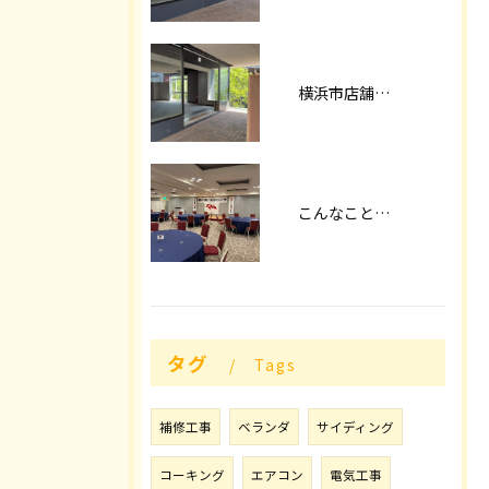
横浜市店舗改装
こんなことやってます！！
タグ
Tags
補修工事
ベランダ
サイディング
コーキング
エアコン
電気工事