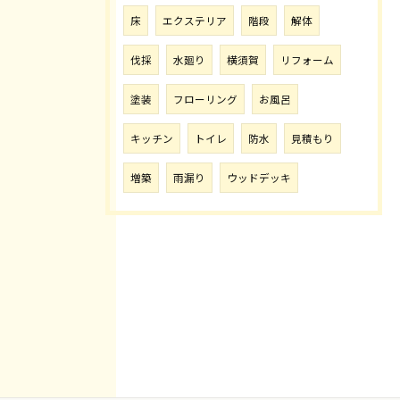
床
エクステリア
階段
解体
伐採
水廻り
横須賀
リフォーム
塗装
フローリング
お風呂
キッチン
トイレ
防水
見積もり
増築
雨漏り
ウッドデッキ