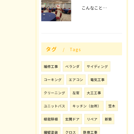
こんなことやってます！！
タグ
Tags
補修工事
ベランダ
サイディング
コーキング
エアコン
電気工事
クリーニング
左官
大工工事
ユニットバス
キッチン（台所）
笠木
植栽移植
玄関ドア
リペア
新築
擁壁塗装
クロス
鉄骨工事