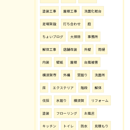
塗装工事
屋根工事
洗面化粧台
足場架設
打ち合わせ
庭
ちょいブログ
大掃除
事務所
解体工事
店舗改装
外壁
雨樋
内装
壁紙
屋根
台風被害
横須賀市
外構
窓廻り
洗面所
床
エクステリア
階段
解体
伐採
水廻り
横須賀
リフォーム
塗装
フローリング
お風呂
キッチン
トイレ
防水
見積もり