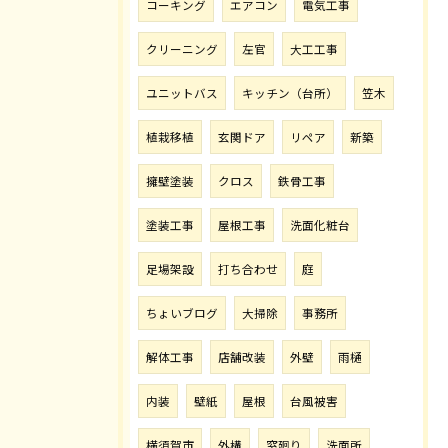
コーキング
エアコン
電気工事
クリーニング
左官
大工工事
ユニットバス
キッチン（台所）
笠木
植栽移植
玄関ドア
リペア
新築
擁壁塗装
クロス
鉄骨工事
塗装工事
屋根工事
洗面化粧台
足場架設
打ち合わせ
庭
ちょいブログ
大掃除
事務所
解体工事
店舗改装
外壁
雨樋
内装
壁紙
屋根
台風被害
横須賀市
外構
窓廻り
洗面所