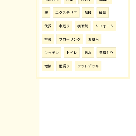
床
エクステリア
階段
解体
伐採
水廻り
横須賀
リフォーム
塗装
フローリング
お風呂
キッチン
トイレ
防水
見積もり
増築
雨漏り
ウッドデッキ