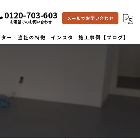
0120-703-603
メールでお問い合わせ
お電話でのお問い合わせ
フター
当社の特徴
インスタ
施工事例【ブログ】
雨漏り修理
水回り
内装
屋根
外壁
改築