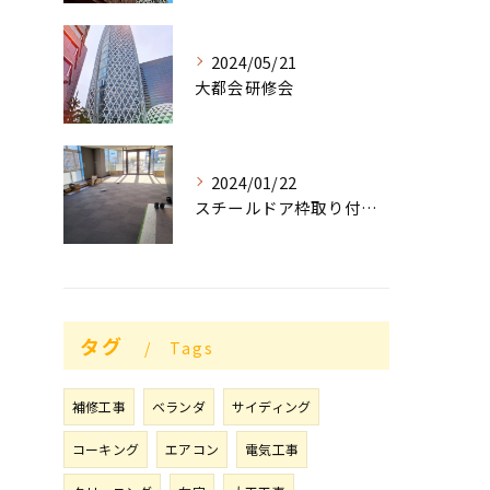
2024/05/21
大都会研修会
2024/01/22
スチールドア枠取り付け工事順調な滑り出し❗
タグ
Tags
補修工事
ベランダ
サイディング
コーキング
エアコン
電気工事