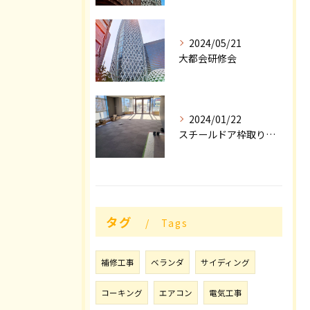
2024/05/21
大都会研修会
2024/01/22
スチールドア枠取り付け工事順調な滑り出し❗
タグ
Tags
補修工事
ベランダ
サイディング
コーキング
エアコン
電気工事