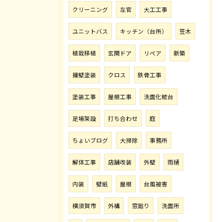
クリーニング
左官
大工工事
ユニットバス
キッチン（台所）
笠木
植栽移植
玄関ドア
リペア
新築
擁壁塗装
クロス
鉄骨工事
塗装工事
屋根工事
洗面化粧台
足場架設
打ち合わせ
庭
ちょいブログ
大掃除
事務所
解体工事
店舗改装
外壁
雨樋
内装
壁紙
屋根
台風被害
横須賀市
外構
窓廻り
洗面所