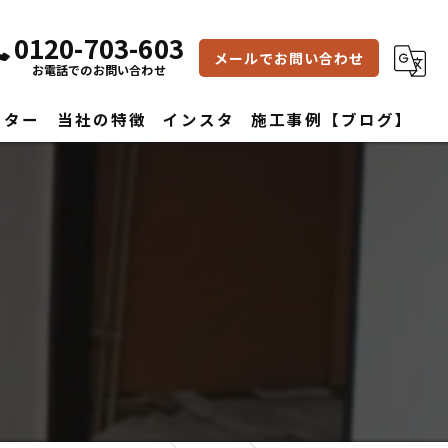
0120-703-603
メールでお問い合わせ
お電話でのお問い合わせ
フター
当社の特徴
インスタ
施工事例【ブログ】
雨漏り修理
水回り
内装
屋根
外壁
改築